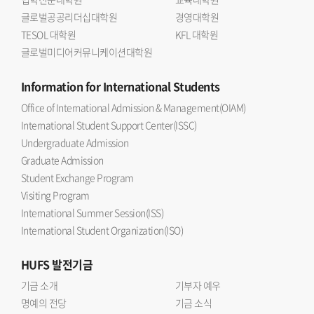
글로벌공공리더십대학원
경영대학원
TESOL 대학원
KFL 대학원
글로벌미디어커뮤니케이션대학원
Information
for International Students
Office of International Admission & Management(OIAM)
International Student Support Center(ISSC)
Undergraduate Admission
Graduate Admission
Student Exchange Program
Visiting Program
International Summer Session(ISS)
International Student Organization(ISO)
HUFS
발전기금
기금 소개
기부자 예우
명예의 전당
기금 소식