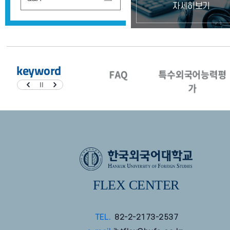
자세히보기
keyword
원
FAQ
특수외국어능력평
#쿠키삭제
가
FLEX CENTER
TEL.
82-2-2173-2537