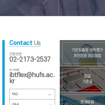
소개
시험신청
소개
일정 및 
전국초중고 외국어
특수 외국어능력
경시대회
Contact
Us
1990년(초등은 2003년) 최초 개최한
15개 특수외국어를 대상
이래 2018년 기준 29년째(초등은
국립국제교육원 특수외국어
기관맞춤형 어학평가
16년째)를 맞이하는 국내에서 가장
진흥사업과 연계하여
전화번호
개인정보 처리방침
오랜 전통과 권위를 자랑하는
한국외국어대학교 FLEX센터에
02-2173-2537
외국어대회
및 시행하는 전문어학능력
e-mail
ibtflex@hufs.ac.
등급
kr
기준표
FAQ
더보기
HOMEPAGE
문제유형
Q&A