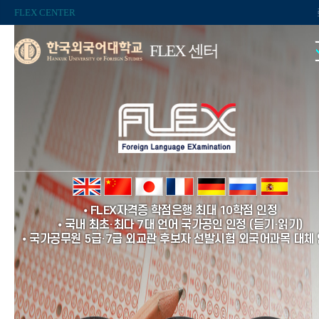
FLEX CENTER
FLEX 센터
⦁ FLEX자격증 학점은행 최대 10학점 인정
⦁ 국내 최초·최다 7대 언어 국가공인 인정
(듣기·읽기)
⦁ 국가공무원 5급·7급 외교관 후보자 선발시험 외국어과목 대체
체 기관 신입직원 채용 및 임