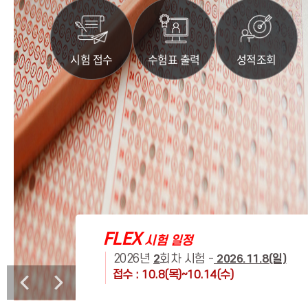
시험 접수
수험표 출력
성적조회
FLEX
시험 일정
2026년
회차 시험 -
2026.5.31(일)
2
2026.11.8(일)
(수)
접수 : 10.8(목)~10.14(수)