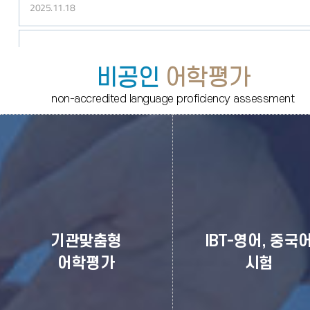
2025.11.18
2025년 2회차 FLEX 배치표 및 유의사항 안내
비공인
어학평가
2025.11.03
non-accredited language proficiency assessment
기관맞춤형
IBT-영어, 중국
어학평가
시험