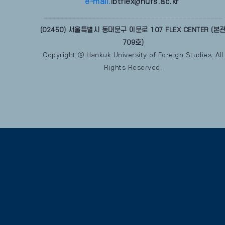
e-mail.
ibtflex@hufs.ac.kr
(02450) 서울특별시 동대문구 이문로 107 FLEX CENTER (본
709호)
Copyright ⓒ Hankuk University of Foreign Studies. All
Rights Reserved.