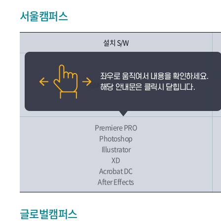
서울캠퍼스
설치 S/W
IBM SPSS Statistics
Premiere PRO
Photoshop
Illustrator
XD
Acrobat DC
After Effects
글로벌캠퍼스