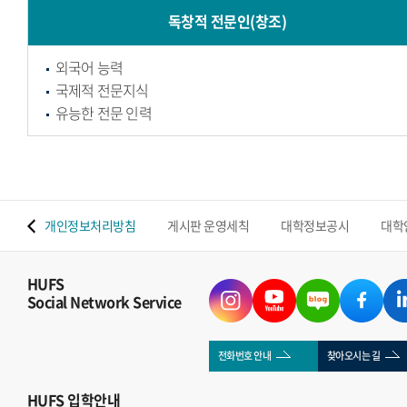
독창적 전문인(창조)
외국어 능력
국제적 전문지식
유능한 전문 인력
 맵
개인정보처리방침
게시판 운영세칙
대학정보공시
대학
HUFS
Social Network Service
전화번호 안내
찾아오시는 길
HUFS
입학안내