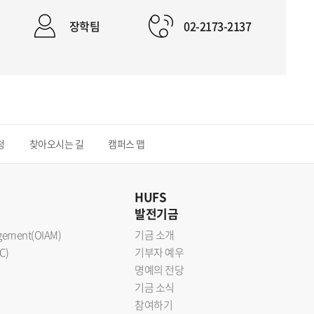
장학팀
02-2173-2137
청
찾아오시는 길
캠퍼스 맵
HUFS
발전기금
nagement(OIAM)
기금 소개
C)
기부자 예우
명예의 전당
기금 소식
참여하기