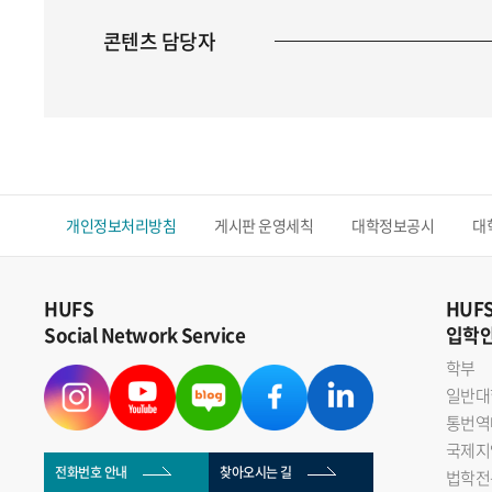
콘텐츠 담당자
개인정보처리방침
게시판 운영세칙
대학정보공시
대
HUFS
HUF
Social Network Service
입학
학부
일반대
통번역
국제지
전화번호 안내
찾아오시는 길
법학전