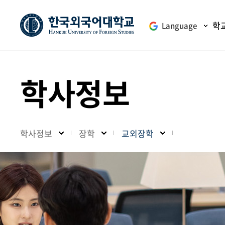
학
Language
학사정보
학사정보
장학
교외장학