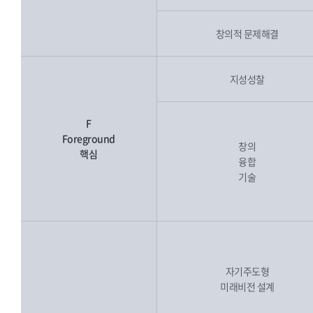
창의적 문제해결
지성성찰
F
Foreground
창의
핵심
융합
기술
자기주도형
미래비전 설계