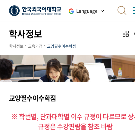
Language
학사정보
학사정보
교육과정
교양필수이수학점
교양필수이수학점
※ 학번별, 단과대학별 이수 규정이 다르므로 상
규정은 수강편람을 참조 바람