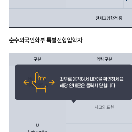
전체교양학점 중
순수외국인학부 특별전형입학자
구분
역량 구분
H
Humanity
인성
미네르바인성
사고와 표현
U
University