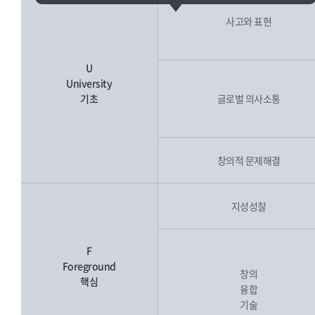
사고와 표현
U
University
기초
글로벌 의사소통
창의적 문제해결
지성성찰
F
Foreground
창의
핵심
융합
기술