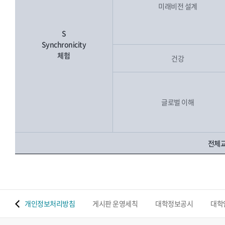
미래비전 설계
S
Synchronicity
체험
건강
글로벌 이해
전체교
 맵
개인정보처리방침
게시판 운영세칙
대학정보공시
대학