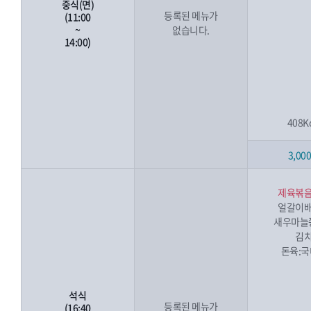
중식(면)
등록된 메뉴가
(11:00
~
없습니다.
14:00)
408K
3,00
제육볶
얼갈이
새우마늘
김
돈육:
석식
등록된 메뉴가
(16:40