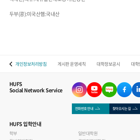
두부(콩):미국산햄:국내산
 맵
개인정보처리방침
게시판 운영세칙
대학정보공시
대학
HUFS
Social Network Service
전화번호 안내
찾아오시는 길
HUFS
입학안내
학부
일반대학원