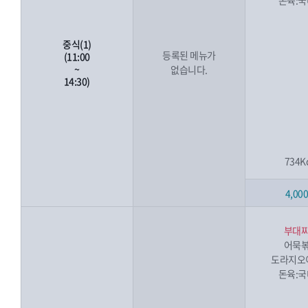
돈육:
중식(1)
등록된 메뉴가
(11:00
~
없습니다.
14:30)
734K
4,00
부대
어묵
도라지오
돈육: