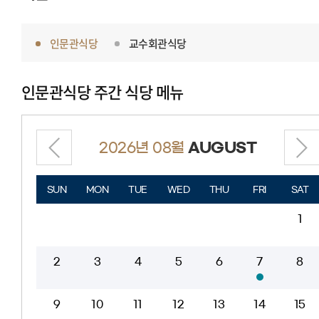
인문관식당
교수회관식당
인문관식당
주간 식당 메뉴
2026년 08월
AUGUST
SUN
MON
TUE
WED
THU
FRI
SAT
1
2
3
4
5
6
7
8
9
10
11
12
13
14
15