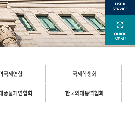
USER
SERVICE
QUICK
MENU
의국제연합
국제학생회
대풍물패연합회
한국외대통역협회