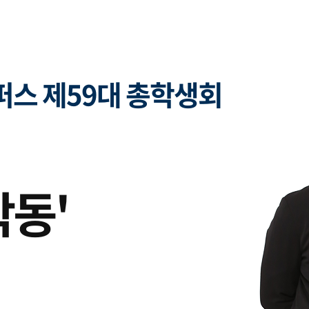
스 제59대 총학생회
박동'