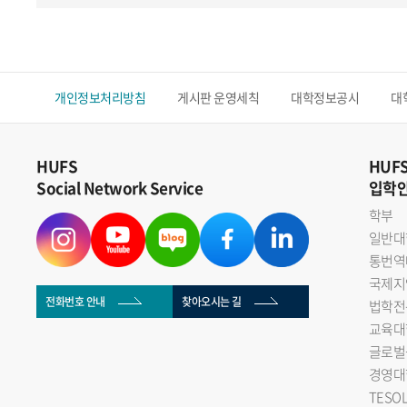
개인정보처리방침
게시판 운영세칙
대학정보공시
대
HUFS
HUF
Social Network Service
입학
학부
일반대
통번역
국제지
전화번호 안내
찾아오시는 길
법학전
교육대
글로벌
경영대
TESO