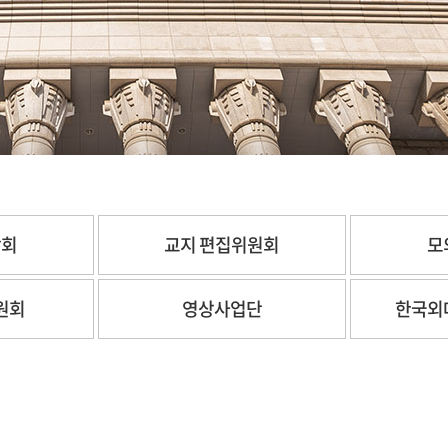
합회
교지 편집위원회
모
원회
영상사업단
한국외