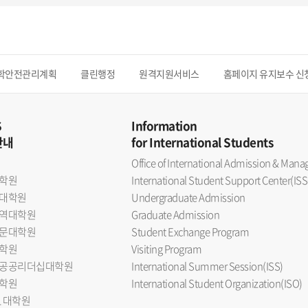
학안전관리계획
클린행정
원격지원서비스
홈페이지 유지보수 신
S
Information
안내
for International Students
Office of International Admission & Ma
학원
International Student Support Center(ISS
대학원
Undergraduate Admission
역대학원
Graduate Admission
문대학원
Student Exchange Program
학원
Visiting Program
공공리더십대학원
International Summer Session(ISS)
학원
International Student Organization(ISO)
L 대학원