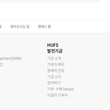
청
찾아오시는 길
캠퍼스 맵
HUFS
발전기금
nagement(OIAM)
기금 소개
C)
기부자 예우
명예의 전당
기금 소식
참여하기
기부·수혜 Stories
이달의 기부자