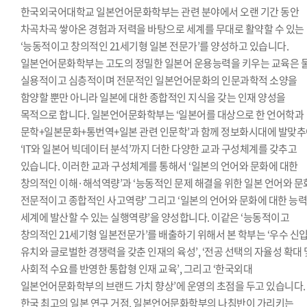
한국외국어대학교 일본언어문화학부는 관련 분야에서 오랜 기간 동안
차곡차곡 쌓아온 경험과 저력을 바탕으로 세계를 무대로 활약할 수 있는
‘능동적이고 창의적인 21세기형 일본 전문가’를 양성하고 있습니다.
일본언어문화학부는 고도의 정밀한 일본어 운용능력을 키우는 교육은 물
실용적이고 심층적이며 전문적인 일본언어문화의 인문과학적 소양을
함양할 뿐만 아니라 일본에 대한 종합적인 지식을 갖는 인재 양성을
목적으로 합니다. 일본언어문화학부는 ‘일본어를 대상으로 한 언어학과
문학+일본문화+통번역+일본 관련 인문학’과 함께 정보화시대에 발맞
‘IT와 일본어 빅데이터 분석’까지 더한 다양한 교과 구성체계를 갖추고
있습니다. 이러한 교과 구성체계를 통해서 ‘일본의 언어와 문화에 대한
창의적인 이해·해석역량’과 ‘능동적인 문제 해결을 위한 일본 언어와 
전문적이고 종합적인 사고역량’ 그리고 ‘일본의 언어와 문화에 대한 능
세계에 발산할 수 있는 실행역량’을 양성합니다. 이같은 ‘능동적이고
창의적인 21세기형 일본전문가’를 배출하기 위해서 본 학부는 ‘우수 신
유치와 글로벌한 경쟁력을 갖춘 인재의 육성’, ‘전공 선택의 자율성 확대 
사회적 수요를 반영한 통합형 인재 교육’, 그리고 ‘한국외대
일본언어문화학부의 브랜드 가치 향상’에 운영의 초점을 두고 있습니다.
한국 최고의 일본 연구 거점, 일본언어문화학부의 나침반이 가리키는