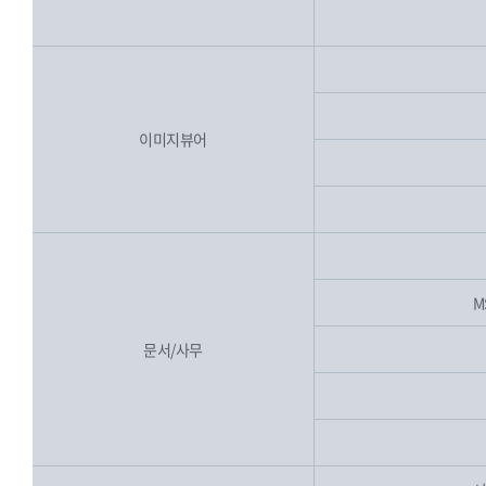
이미지뷰어
M
문서/사무