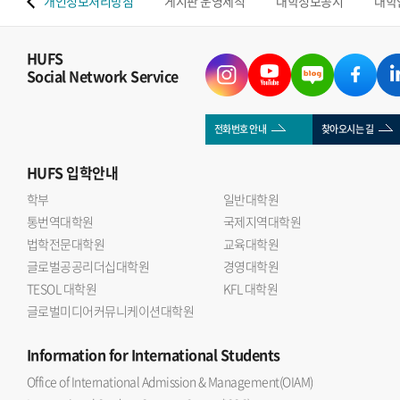
 맵
개인정보처리방침
게시판 운영세칙
대학정보공시
대학
HUFS
Social Network Service
전화번호 안내
찾아오시는 길
HUFS
입학안내
학부
일반대학원
통번역대학원
국제지역대학원
법학전문대학원
교육대학원
글로벌공공리더십대학원
경영대학원
TESOL 대학원
KFL 대학원
글로벌미디어커뮤니케이션대학원
Information
for International Students
Office of International Admission & Management(OIAM)