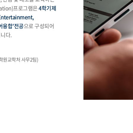
cation)프로그램은
4학기제
ertainment,
디어융합'전공
으로 구성되어
니다.
대학원교학처 사무2팀)