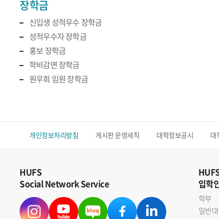
장학금
신입생 성적우수 장학금
성적우수자 장학금
홍보 장학금
학비감면 장학금
원우회 임원 장학금
개인정보처리방침
게시판 운영세칙
대학정보공시
대
HUFS
HUF
Social Network Service
입학
학부
일반대