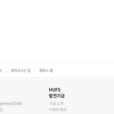
청
찾아오시는 길
캠퍼스 맵
HUFS
발전기금
nagement(OIAM)
기금 소개
C)
기부자 예우