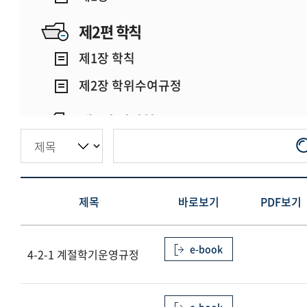
제2편 학칙
제1장 학칙
제2장 학위수여규정
제3편 위원회
제1장
제4편 학사행정
제목
바로보기
PDF보기
제1장 일반행정
제2장 학사행정
e-book
4-2-1 계절학기운영규정
제3장 학생행정
제5편 기관