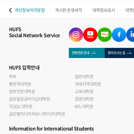
 맵
개인정보처리방침
게시판 운영세칙
대학정보공시
대학
HUFS
Social Network Service
전화번호 안내
찾아오시는 길
HUFS
입학안내
학부
일반대학원
통번역대학원
국제지역대학원
법학전문대학원
교육대학원
글로벌공공리더십대학원
경영대학원
TESOL 대학원
KFL 대학원
글로벌미디어커뮤니케이션대학원
Information
for International Students