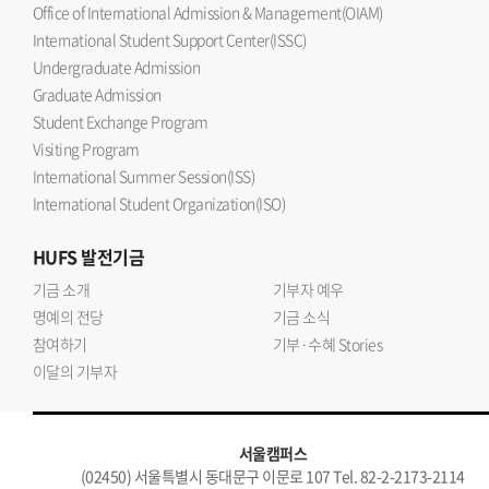
Office of International Admission & Management(OIAM)
International Student Support Center(ISSC)
Undergraduate Admission
Graduate Admission
Student Exchange Program
Visiting Program
International Summer Session(ISS)
International Student Organization(ISO)
HUFS
발전기금
기금 소개
기부자 예우
명예의 전당
기금 소식
참여하기
기부·수혜 Stories
이달의 기부자
서울캠퍼스
(02450) 서울특별시 동대문구 이문로 107 Tel. 82-2-2173-2114