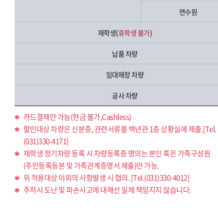
연수원
재학생(
휴학생 불가
)
납품 차량
임대매장 차량
공사 차량
카드결제만 가능(현금 불가,Cashless)
할인대상 차량은 신분증, 관련서류를 백년관 1층 상황실에 제출.[Tel.
(031)330-4171]
재학생 정기차량 등록 시 차량등록증 명의는 본인 혹은 가족구성원
(주민등록등본 및 가족관계증명서 제출)만 가능.
위 적용대상 이외의 사항발생 시 협의. [Tel.(031)330-4012]
주차시 도난 및 파손사고에 대해선 일체 책임지지 않습니다.