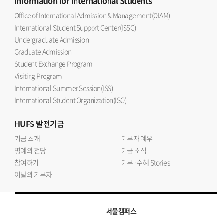
Information
for International Students
Office of International Admission & Management(OIAM)
International Student Support Center(ISSC)
Undergraduate Admission
Graduate Admission
Student Exchange Program
Visiting Program
International Summer Session(ISS)
International Student Organization(ISO)
HUFS
발전기금
기금 소개
기부자 예우
명예의 전당
기금 소식
참여하기
기부·수혜 Stories
이달의 기부자
서울캠퍼스