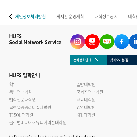
 맵
개인정보처리방침
게시판 운영세칙
대학정보공시
대학
HUFS
Social Network Service
전화번호 안내
찾아오시는 길
HUFS
입학안내
학부
일반대학원
통번역대학원
국제지역대학원
법학전문대학원
교육대학원
글로벌공공리더십대학원
경영대학원
TESOL 대학원
KFL 대학원
글로벌미디어커뮤니케이션대학원