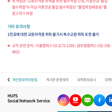
위 학점은 ‘교원자격증 취득을 위한 필수학점’으로, 이중전공 ‘졸업
필수학점’이 아님 이중전공 졸업 필수학점은 “졸업학점배분표”를
참고하기 바람
기타 유의사항
1전공에 대한 교원자격증 취득 불가시 복수교원 취득 또한 불가
교직 관련 문의 : 서울캠퍼스 02-2173-2338 / 글로벌캠퍼스 031-330-
4953
 맵
개인정보처리방침
게시판 운영세칙
대학정보공시
대학
HUFS
Social Network Service