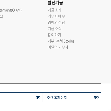
발전기금
nagement(OIAM)
기금 소개
C)
기부자 예우
명예의 전당
기금 소식
참여하기
기부·수혜 Stories
이달의 기부자
go
go
주요 홈페이지