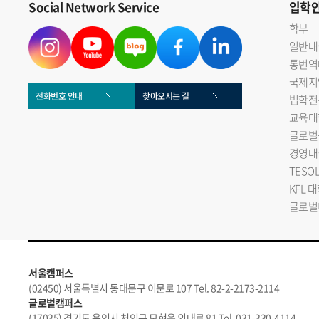
Social Network Service
입학
학부
일반대
통번역
국제지
전화번호 안내
찾아오시는 길
법학전
교육대
글로벌
경영대
TESO
KFL 
글로벌
서울캠퍼스
(02450) 서울특별시 동대문구 이문로 107 Tel. 82-2-2173-2114
글로벌캠퍼스
(17035) 경기도 용인시 처인구 모현읍 외대로 81 Tel. 031-330-4114