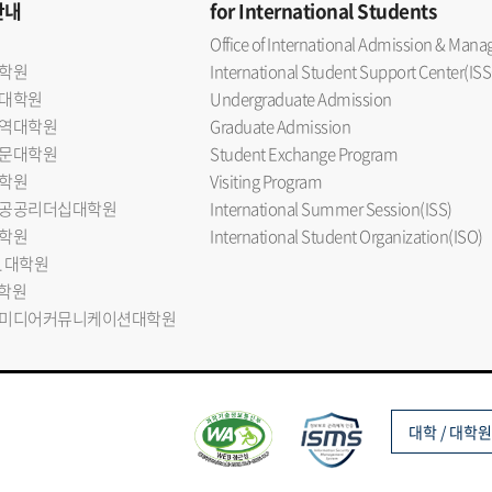
안내
for International Students
Office of International Admission & Ma
학원
International Student Support Center(ISS
대학원
Undergraduate Admission
역대학원
Graduate Admission
문대학원
Student Exchange Program
학원
Visiting Program
공공리더십대학원
International Summer Session(ISS)
학원
International Student Organization(ISO)
L 대학원
대학원
미디어커뮤니케이션대학원
대학 / 대학원