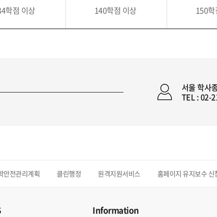
34학점 이상
140학점 이상
150
서울 학사
TEL : 02-
학안전관리계획
클린행정
원격지원서비스
홈페이지 유지보수 신
S
Information