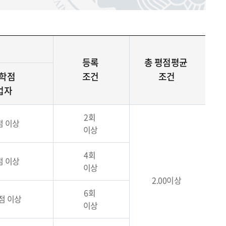
등록
총 평점평균
0학점
조건
조건
업자
2회
점 이상
이상
4회
점 이상
이상
2.00이상
6회
학점 이상
이상