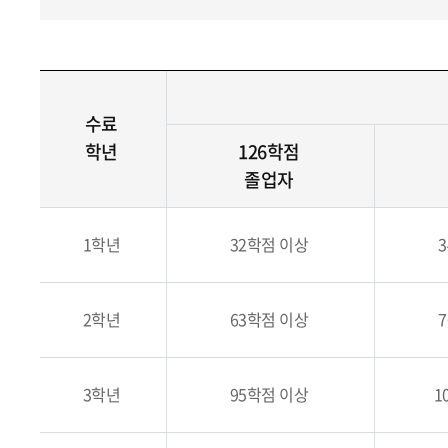
수료
학년
126학점
졸업자
1학년
32학점 이상
2학년
63학점 이상
3학년
95학점 이상
1