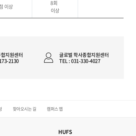
8회
학점 이상
이상
종합지원센터
글로벌 학사종합지원센터
2173-2130
TEL : 031-330-4027
청
찾아오시는 길
캠퍼스 맵
HUFS