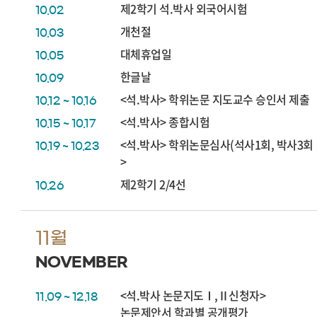
제2학기 석.박사 외국어시험
10.02
개천절
10.03
대체휴업일
10.05
한글날
10.09
<석.박사> 학위논문 지도교수 승인서 제출
10.12 ~ 10.16
<석.박사> 종합시험
10.15 ~ 10.17
<석.박사> 학위논문심사(석사1회, 박사3회
10.19 ~ 10.23
>
제2학기 2/4선
10.26
11월
NOVEMBER
<석.박사 논문지도Ⅰ,Ⅱ신청자>
11.09 ~ 12.18
논문제안서 학과별 공개평가