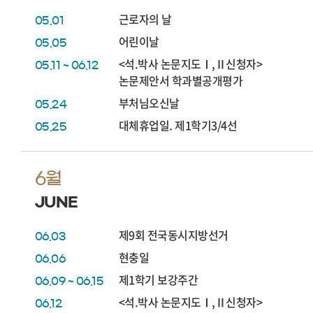
근로자의 날
05.01
어린이날
05.05
<석.박사 논문지도Ⅰ,Ⅱ신청자>
05.11 ~ 06.12
논문제안서 학과별공개평가
부처님오신날
05.24
대체휴업일. 제1학기3/4선
05.25
6월
JUNE
제9회 전국동시지방선거
06.03
현충일
06.06
제1학기 보강주간
06.09 ~ 06.15
<석.박사 논문지도Ⅰ,Ⅱ신청자>
06.12