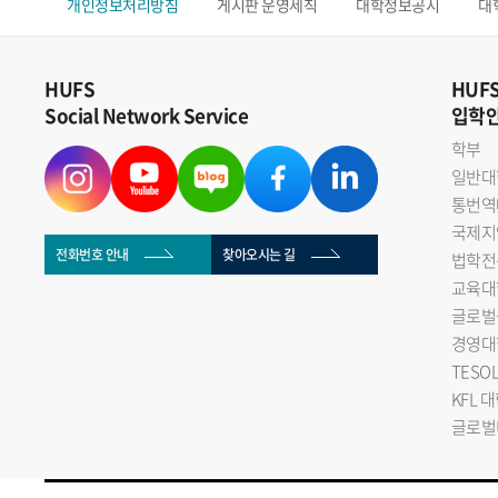
개인정보처리방침
게시판 운영세칙
대학정보공시
대
HUFS
HUF
Social Network Service
입학
학부
일반대
통번역
국제지
전화번호 안내
찾아오시는 길
법학전
교육대
글로벌
경영대
TESO
KFL 
글로벌