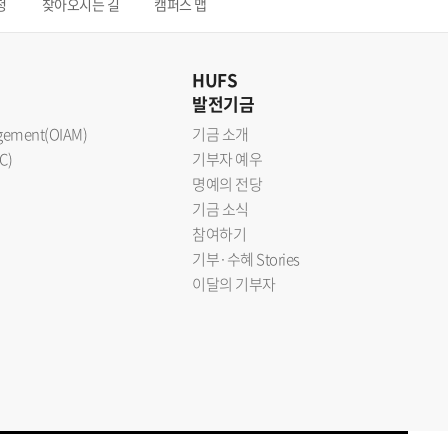
청
찾아오시는 길
캠퍼스 맵
HUFS
발전기금
nagement(OIAM)
기금 소개
C)
기부자 예우
명예의 전당
기금 소식
참여하기
기부·수혜 Stories
이달의 기부자